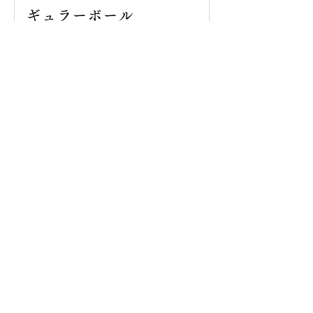
ギュラーボール
【結果】11/30 ワンデー
オレンジボール