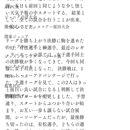
部。本日も前回と同じような少し怪し
ATPCA
い天気予報の中スタートする。 結果と
ジュニア公認大会
して、全ての試合を行うことが出来、
一安心でした。
関東ジュニアテニスツアー桜田大会
関東ジュニア
リーグを勝ち上がり決勝に駒を進めた
ジュニアキャンプ
のは、有松選手と榊選手。最近のレギ
ュラーボールの部では、女子選手同士
レッスンカレンダー・コーチ表
の決勝戦が多くなってきて、今回も同
レンタルコート
様に女子対決となった。 決勝戦は、1
セット・ノーアドバンテージで行っ
特別レッスン
た。予選リーグを見て、この2人はきっ
振替対応
と面白い良い試合になると判断して決
伊藤竜馬プロ イベント
勝戦だけルールを変更しました。 予想
通り、スタートからぶつかり合いが始
まり、お互い一歩も譲らない試合展
開。シーソーゲームだったが、最後勝
ち切ったのは、有松選手。どちらの選