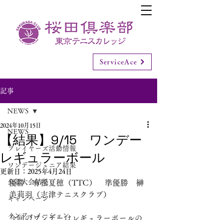
ServiceAce
記事
NEWS
2024年10月15日
NEWS
【結果】9/15 ワンデー
プレイヤーズ活動情報
レギュラーボール
ワンデージュニア結果
更新日：
2025年4月24日
公認大会結果
優勝　有松夏穂（TTC）　準優勝　榊
美莉羽（志津テニスクラブ）
キャンペーン
インフォメーション
今回のワンデーはレギュラーボールの